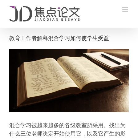
Skip
to
content
教育工作者解释混合学习如何使学生受益
View
Larger
Image
混合学习被越来越多的各级教室所采用。找出为
什么三位老师决定开始使用它，以及它产生的影