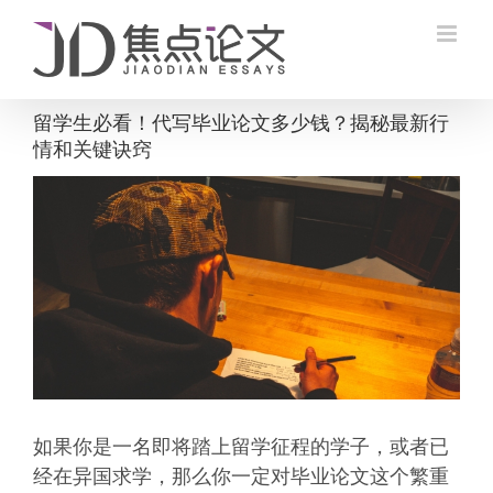
Skip
to
content
留学生必看！代写毕业论文多少钱？揭秘最新行
情和关键诀窍
View
Larger
Image
如果你是一名即将踏上留学征程的学子，或者已
经在异国求学，那么你一定对毕业论文这个繁重