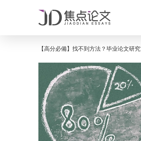
Skip
to
content
【高分必備】找不到方法？毕业论文研究
View
Larger
Image